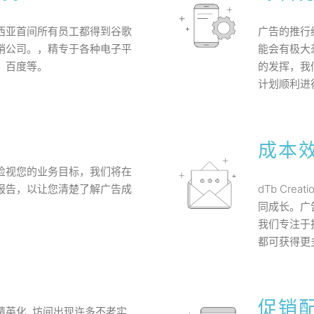
西亚首间所有员工都得到谷歌
广告的推行
销公司。，精专于各种电子平
能会有极大
、百度等。
的发挥，我
计划顺利进
成本
检视您的业务目标，我们将在
报告，以让您清楚了解广告成
dTb Cr
同成长。广
我们专注于
都可获得更
用
促销
英化, 坊间出现许多不老实